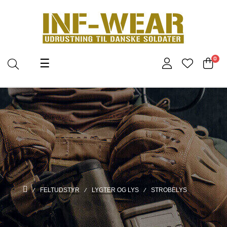
Toggle
0
☰
navigation
FELTUDSTYR
LYGTER OG LYS
STROBELYS