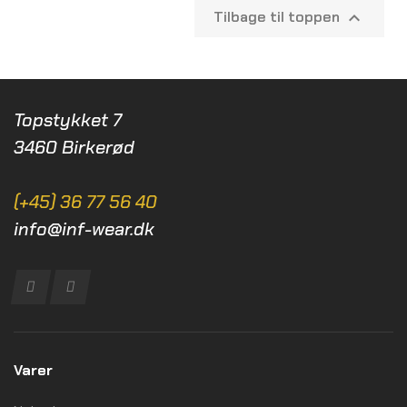
Tilbage til toppen

Topstykket 7
3460 Birkerød
(+45) 36 77 56 40
info@inf-wear.dk
Varer