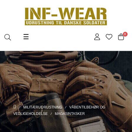
Toggle
0
☰
navigation
MILITÆRUDRUSTNING
VÅBENTILBEHØR OG
VEDLIGEHOLDELSE
MAGASINTASKER