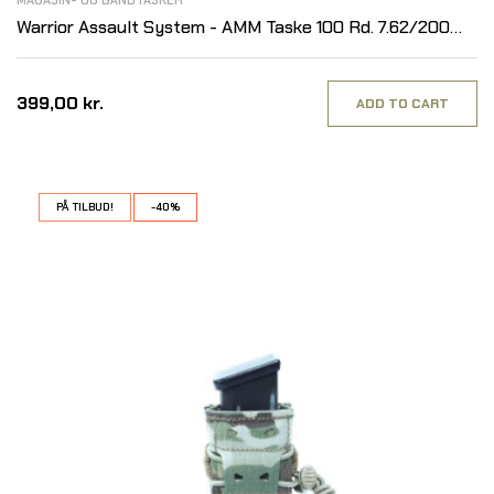
MAGASIN- OG BÅNDTASKER
Warrior Assault System - AMM Taske 100 Rd. 7.62/200
Rd. 5.56
399,00 kr.
ADD TO CART
PÅ TILBUD!
-40%