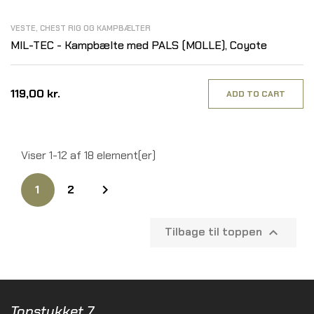
VESTE, CHEST RIG OG KAMPBÆLTER
MIL-TEC - Kampbælte med PALS (MOLLE), Coyote
119,00 kr.
ADD TO CART
Viser 1-12 af 18 element(er)

1
2
Tilbage til toppen

Topstykket 7