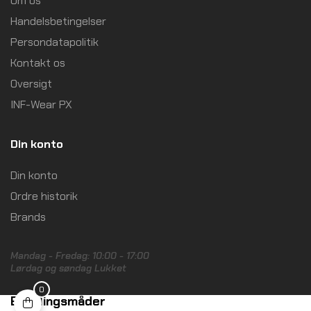
Om os
Handelsbetingelser
Persondatapolitik
Kontakt os
Oversigt
INF-Wear PX
Din konto
Din konto
Ordre historik
Brands
Mandag - Fredag: 10:00 - 17:00
Lørdag og søndag Lukket
0
Betalingsmåder