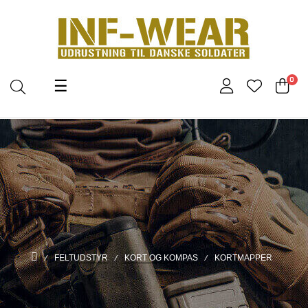
Toggle
0
☰
navigation
FELTUDSTYR
KORT OG KOMPAS
KORTMAPPER