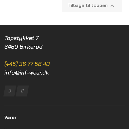
Tilbage til toppen

Topstykket 7
3460 Birkerød
(+45) 36 77 56 40
info@inf-wear.dk
Varer