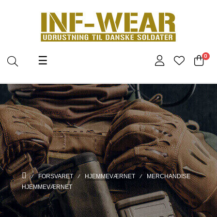
Toggle
0
☰
navigation
FORSVARET
HJEMMEVÆRNET
MERCHANDISE
HJEMMEVÆRNET