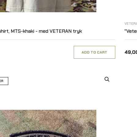
VETER
hirt, MTS-khaki - med VETERAN tryk
"Vete
49,00
ADD TO CART
ER