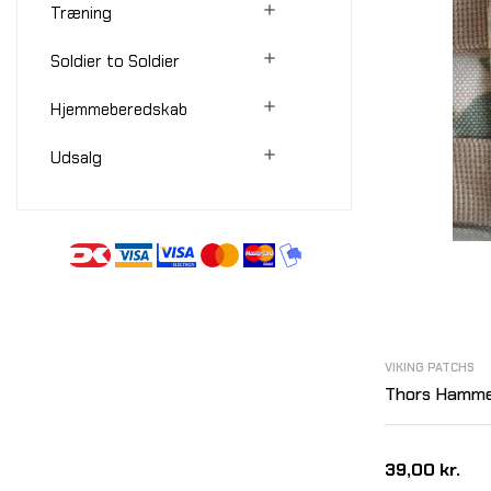

Træning

Soldier to Soldier

Hjemmeberedskab

Udsalg
VIKING PATCHS
Thors Hammer
39,00 kr.