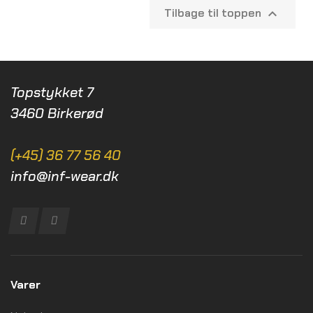
Tilbage til toppen

Topstykket 7
3460 Birkerød
(+45) 36 77 56 40
info@inf-wear.dk
Varer