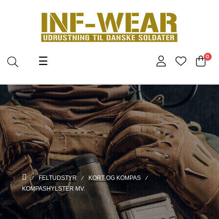
Toggle
0
☰
navigation
FELTUDSTYR
KORT OG KOMPAS
KOMPASHYLSTER MV.