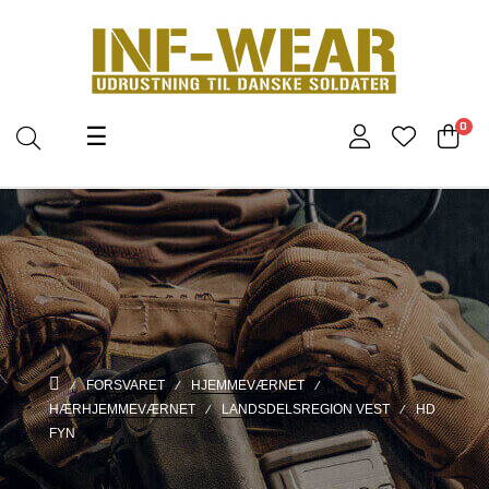
Toggle
0
☰
navigation
FORSVARET
HJEMMEVÆRNET
HÆRHJEMMEVÆRNET
LANDSDELSREGION VEST
HD
FYN