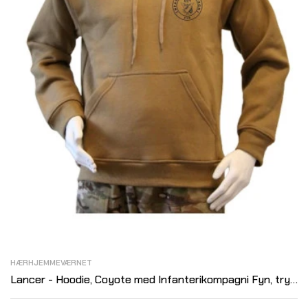
HÆRHJEMMEVÆRNET
Lancer - Hoodie, Coyote med Infanterikompagni Fyn, tryk
på ryg