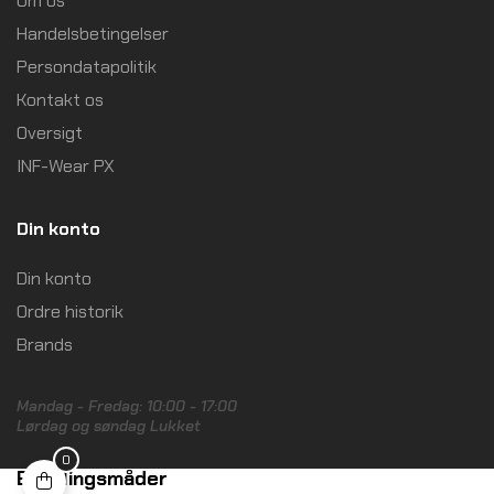
Om os
Handelsbetingelser
Persondatapolitik
Kontakt os
Oversigt
INF-Wear PX
Din konto
Din konto
Ordre historik
Brands
Mandag - Fredag: 10:00 - 17:00
Lørdag og søndag Lukket
0
Betalingsmåder