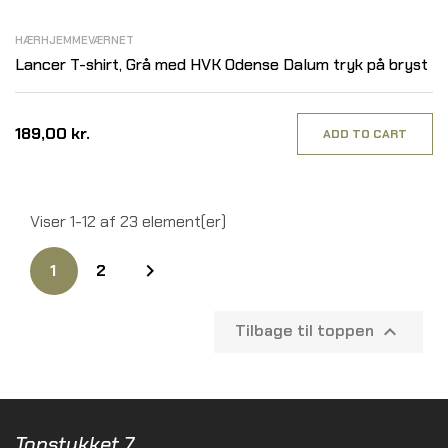
HÆRHJEMMEVÆRNET
Lancer T-shirt, Grå med HVK Odense Dalum tryk på bryst
189,00 kr.
ADD TO CART
Viser 1-12 af 23 element(er)

1
2
Tilbage til toppen

Topstykket 7