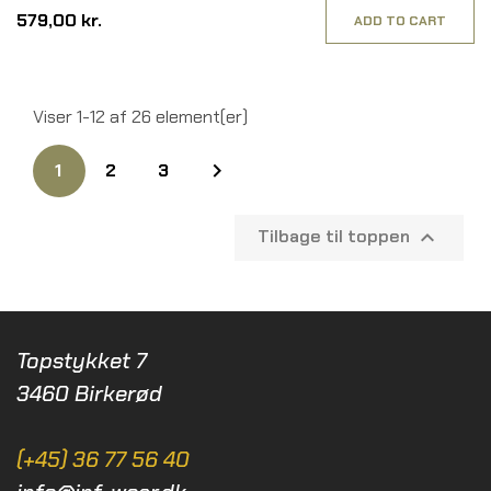
579,00 kr.
ADD TO CART
Viser 1-12 af 26 element(er)

1
2
3
Tilbage til toppen

Topstykket 7
3460 Birkerød
(+45) 36 77 56 40