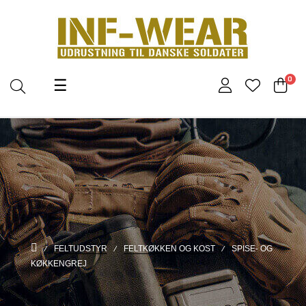
Toggle
0
☰
navigation
FELTUDSTYR
FELTKØKKEN OG KOST
SPISE- OG
KØKKENGREJ