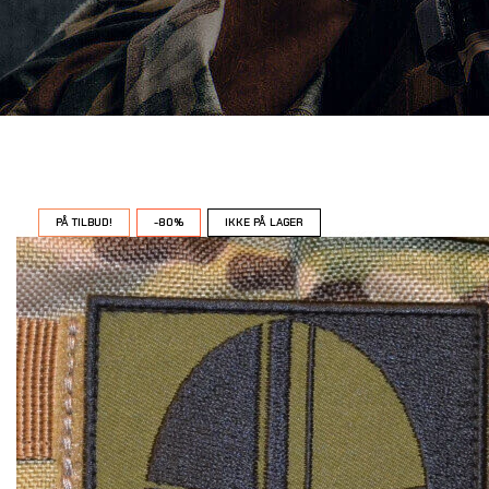
PÅ TILBUD!
-80%
IKKE PÅ LAGER